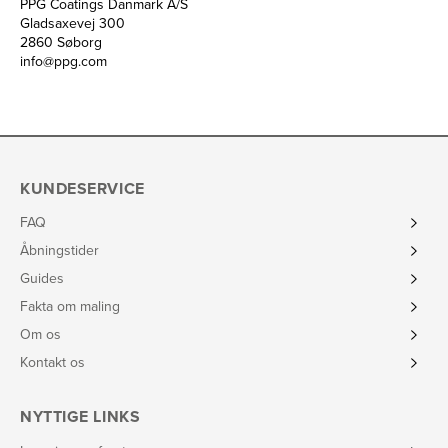
PPG Coatings Danmark A/S
Gladsaxevej 300
2860 Søborg
info@ppg.com
KUNDESERVICE
FAQ
Åbningstider
Guides
Fakta om maling
Om os
Kontakt os
NYTTIGE LINKS