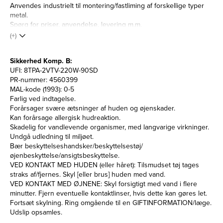
Anvendes industrielt til montering/fastliming af forskellige typer
metal.
Spørg for priser, anvendelse, levering m.m.
(+)
Sikkerhed Komp. B:
UFI: 8TPA-2VTV-220W-90SD
PR-nummer: 4560399
MAL-kode (1993): 0-5
Farlig ved indtagelse.
Forårsager svære ætsninger af huden og øjenskader.
Kan forårsage allergisk hudreaktion.
Skadelig for vandlevende organismer, med langvarige virkninger.
Undgå udledning til miljøet.
Bær beskyttelseshandsker/beskyttelsestøj/
øjenbeskyttelse/ansigtsbeskyttelse.
VED KONTAKT MED HUDEN (eller håret): Tilsmudset tøj tages
straks af/fjernes. Skyl [eller brus] huden med vand.
VED KONTAKT MED ØJNENE: Skyl forsigtigt med vand i flere
minutter. Fjern eventuelle kontaktlinser, hvis dette kan gøres let.
Fortsæt skylning. Ring omgående til en GIFTINFORMATION/læge.
Udslip opsamles.