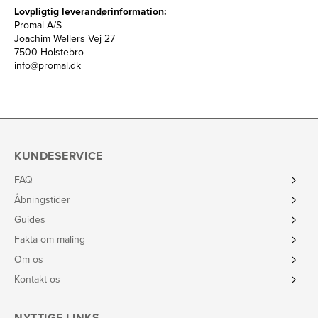
Lovpligtig leverandørinformation:
Promal A/S
Joachim Wellers Vej 27
7500 Holstebro
info@promal.dk
KUNDESERVICE
FAQ
Åbningstider
Guides
Fakta om maling
Om os
Kontakt os