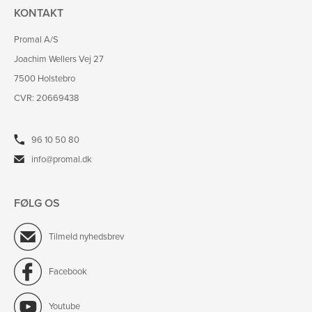
KONTAKT
Promal A/S
Joachim Wellers Vej 27
7500 Holstebro
CVR: 20669438
96 10 50 80
info@promal.dk
FØLG OS
Tilmeld nyhedsbrev
Facebook
Youtube