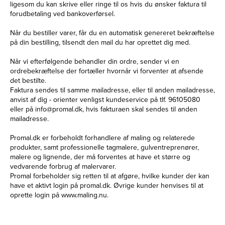
ligesom du kan skrive eller ringe til os hvis du ønsker faktura til
forudbetaling ved bankoverførsel.
Når du bestiller varer, får du en automatisk genereret bekræftelse
på din bestilling, tilsendt den mail du har oprettet dig med.
Når vi efterfølgende behandler din ordre, sender vi en
ordrebekræftelse der fortæller hvornår vi forventer at afsende
det bestilte.
Faktura sendes til samme mailadresse, eller til anden mailadresse,
anvist af dig - orienter venligst kundeservice på tlf. 96105080
eller på
info@promal.dk
, hvis fakturaen skal sendes til anden
mailadresse.
Promal.dk er forbeholdt forhandlere af maling og relaterede
produkter, samt professionelle tagmalere, gulventreprenører,
malere og lignende, der må forventes at have et større og
vedvarende forbrug af malervarer.
Promal forbeholder sig retten til at afgøre, hvilke kunder der kan
have et aktivt login på promal.dk. Øvrige kunder henvises til at
oprette login på
www.maling.nu
.