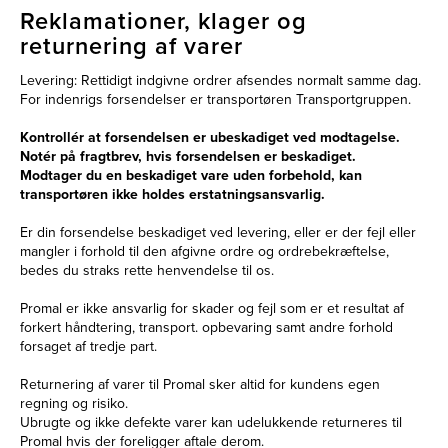
Reklamationer, klager og
returnering af varer
Levering: Rettidigt indgivne ordrer afsendes normalt samme dag.
For indenrigs forsendelser er transportøren Transportgruppen.
Kontrollér at forsendelsen er ubeskadiget ved modtagelse.
Notér på fragtbrev, hvis forsendelsen er beskadiget.
Modtager du en beskadiget vare uden forbehold, kan
transportøren ikke holdes erstatningsansvarlig.
Er din forsendelse beskadiget ved levering, eller er der fejl eller
mangler i forhold til den afgivne ordre og ordrebekræftelse,
bedes du straks rette henvendelse til os.
Promal er ikke ansvarlig for skader og fejl som er et resultat af
forkert håndtering, transport. opbevaring samt andre forhold
forsaget af tredje part.
Returnering af varer til Promal sker altid for kundens egen
regning og risiko.
Ubrugte og ikke defekte varer kan udelukkende returneres til
Promal hvis der foreligger aftale derom.