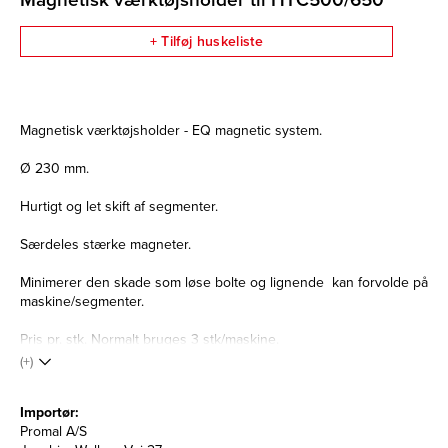
Magnetisk værktøjsholder til HTC500/650
+ Tilføj huskeliste
Magnetisk værktøjsholder - EQ magnetic system.
Ø 230 mm.
Hurtigt og let skift af segmenter.
Særdeles stærke magneter.
Minimerer den skade som løse bolte og lignende kan forvolde på
maskine/segmenter.
Pris pr. stk. Normalt bruges 3 stk/maskine.
(+)
Importør:
Promal A/S