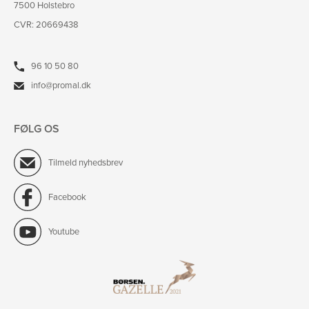
7500 Holstebro
CVR: 20669438
96 10 50 80
info@promal.dk
FØLG OS
Tilmeld nyhedsbrev
Facebook
Youtube