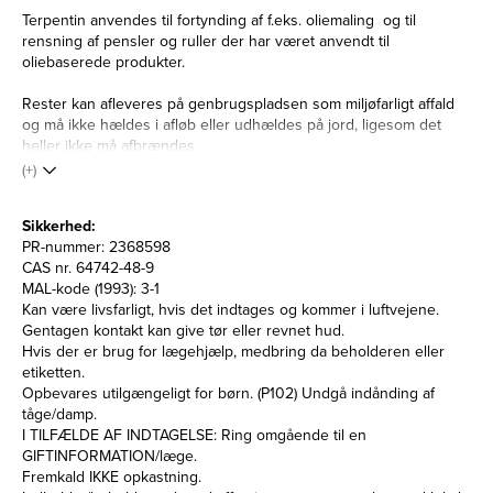
Terpentin anvendes til fortynding af f.eks. oliemaling og til
rensning af pensler og ruller der har været anvendt til
oliebaserede produkter.
Rester kan afleveres på genbrugspladsen som miljøfarligt affald
og må ikke hældes i afløb eller udhældes på jord, ligesom det
heller ikke må afbrændes.
(+)
Sikkerhed:
PR-nummer: 2368598
CAS nr. 64742-48-9
MAL-kode (1993): 3-1
Kan være livsfarligt, hvis det indtages og kommer i luftvejene.
Gentagen kontakt kan give tør eller revnet hud.
Hvis der er brug for lægehjælp, medbring da beholderen eller
etiketten.
Opbevares utilgængeligt for børn. (P102) Undgå indånding af
tåge/damp.
I TILFÆLDE AF INDTAGELSE: Ring omgående til en
GIFTINFORMATION/læge.
Fremkald IKKE opkastning.