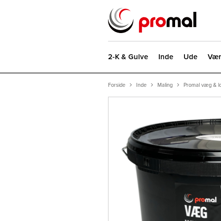
2-K & Gulve
Inde
Ude
Vær
Forside
Inde
Maling
Promal væg & lof