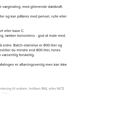
de vægmaling, med glimrende dækkraft.
er og kan påføres med pensel, rulle eller
rt eller base C.
g, lækker konsistens - god at male med.
 ordre. Batch-størrelse er 800 liter og
Bestiller du mindre end 800 liter, tones
 væsentlig forskellig.
Malingen er aftørringsvenlig men kan ikke
rkning til ordren, hvilken RAL eller NCS
/liter.