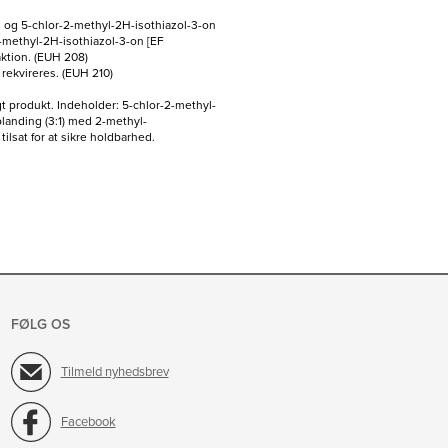
n og 5-chlor-2-methyl-2H-isothiazol-3-on
2-methyl-2H-isothiazol-3-on [EF
aktion. (EUH 208)
rekvireres. (EUH 210)
t produkt. Indeholder: 5-chlor-2-methyl-
blanding (3:1) med 2-methyl-
ilsat for at sikre holdbarhed.
FØLG OS
Tilmeld nyhedsbrev
Facebook