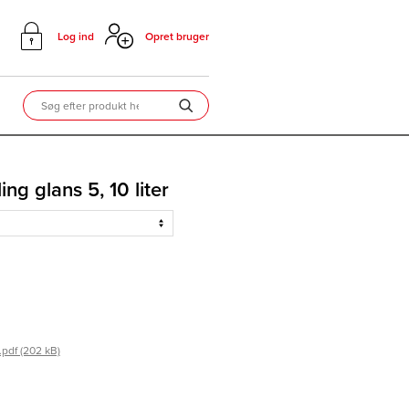
Log ind
Opret bruger
ng glans 5, 10 liter
pdf (202 kB)