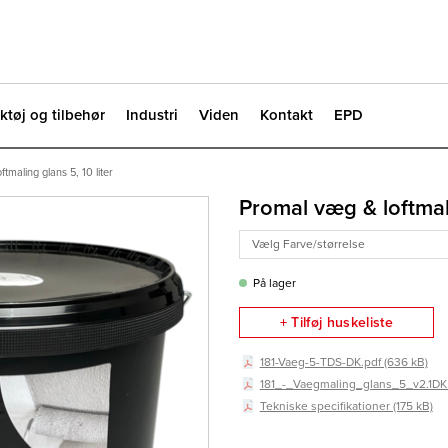
ktøj og tilbehør
Industri
Viden
Kontakt
EPD
tmaling glans 5, 10 liter
Promal væg & loftmali
På lager
+ Tilføj huskeliste
181-Vaeg-5-TDS-DK.pdf (636 kB)
181_-_Vaegmaling_glans_5_v2.1DK.
Tekniske specifikationer (175 kB)