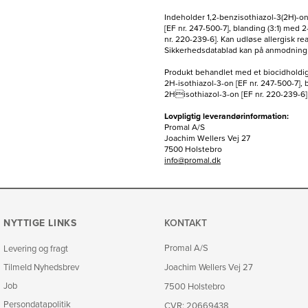
Indeholder 1,2-benzisothiazol-3(2H)-o
[EF nr. 247-500-7], blanding (3:1) med 
nr. 220-239-6]. Kan udløse allergisk re
Sikkerhedsdatablad kan på anmodning 
Produkt behandlet med et biocidholdig
2H-isothiazol-3-on [EF nr. 247-500-7], 
2Hisothiazol-3-on [EF nr. 220-239-6] t
Lovpligtig leverandørinformation:
Promal A/S
Joachim Wellers Vej 27
7500 Holstebro
info@promal.dk
NYTTIGE LINKS
KONTAKT
Promal A/S
Levering og fragt
Tilmeld Nyhedsbrev
Joachim Wellers Vej 27
Job
7500 Holstebro
Persondatapolitik
CVR: 20669438