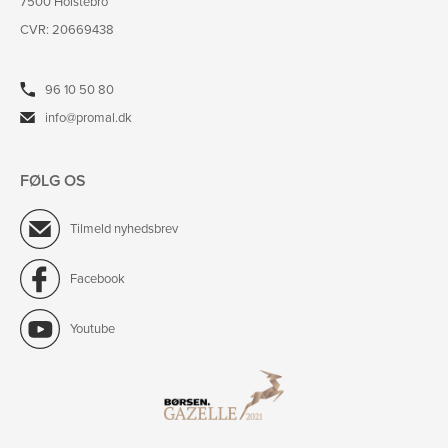
7500 Holstebro
CVR: 20669438
96 10 50 80
info@promal.dk
FØLG OS
Tilmeld nyhedsbrev
Facebook
Youtube