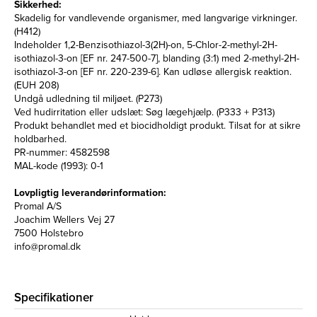
Sikkerhed:
Skadelig for vandlevende organismer, med langvarige virkninger.
(H412)
Indeholder 1,2-Benzisothiazol-3(2H)-on, 5-Chlor-2-methyl-2H-
isothiazol-3-on [EF nr. 247-500-7], blanding (3:1) med 2-methyl-2H-
isothiazol-3-on [EF nr. 220-239-6]. Kan udløse allergisk reaktion.
(EUH 208)
Undgå udledning til miljøet. (P273)
Ved hudirritation eller udslæt: Søg lægehjælp. (P333 + P313)
Produkt behandlet med et biocidholdigt produkt. Tilsat for at sikre
holdbarhed.
PR-nummer: 4582598
MAL-kode (1993): 0-1
Lovpligtig leverandørinformation:
Promal A/S
Joachim Wellers Vej 27
7500 Holstebro
info@promal.dk
Specifikationer