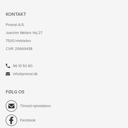
KONTAKT
Promal A/S
Joachim Wellers Vej 27
7500 Holstebro
CVR: 20669438
96 10 50 80
info@promal.dk
FØLG OS
Tilmeld nyhedsbrev
Facebook