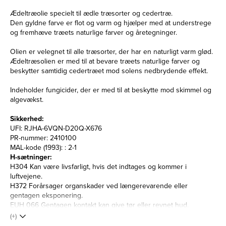
Ædeltræolie specielt til ædle træsorter og cedertræ.
Den gyldne farve er flot og varm og hjælper med at understrege
og fremhæve træets naturlige farver og åretegninger.
Olien er velegnet til alle træsorter, der har en naturligt varm glød.
Ædeltræsolien er med til at bevare træets naturlige farver og
beskytter samtidig cedertræet mod solens nedbrydende effekt.
Indeholder fungicider, der er med til at beskytte mod skimmel og
algevækst.
Sikkerhed:
UFI: RJHA-6VQN-D20Q-X676
PR-nummer: 2410100
MAL-kode (1993): : 2-1
H-sætninger:
H304 Kan være livsfarligt, hvis det indtages og kommer i
luftvejene.
H372 Forårsager organskader ved længerevarende eller
gentagen eksponering.
EUH 066 Gentagen kontakt kan give tør eller revnet hud.
(+)