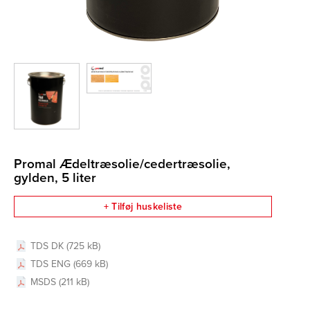
Promal Ædeltræsolie/cedertræsolie,
gylden, 5 liter
+ Tilføj huskeliste
TDS DK (725 kB)
TDS ENG (669 kB)
MSDS (211 kB)