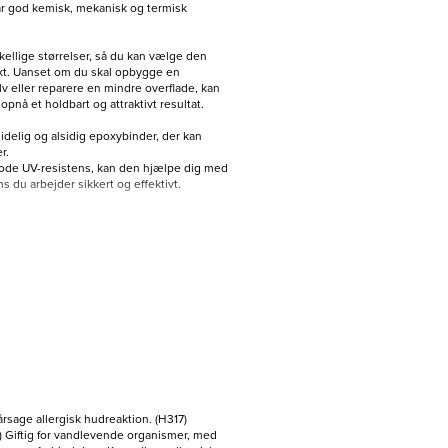
ar god kemisk, mekanisk og termisk
skellige størrelser, så du kan vælge den
jekt. Uanset om du skal opbygge en
v eller reparere en mindre overflade, kan
nå et holdbart og attraktivt resultat.
idelig og alsidig epoxybinder, der kan
r.
ode UV-resistens, kan den hjælpe dig med
ns du arbejder sikkert og effektivt.
årsage allergisk hudreaktion. (H317)
19) Giftig for vandlevende organismer, med