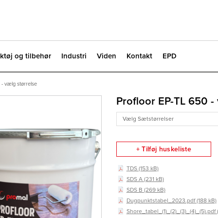
ktøj og tilbehør
Industri
Viden
Kontakt
EPD
- vælg størrelse
Profloor EP-TL 650 - 
+ Tilføj huskeliste
TDS (153 kB)
SDS A (231 kB)
SDS B (269 kB)
Dugpunktstabel_2023.pdf (188 kB)
Shore_tabel_(1)_(2)_(3)_(4)_(5).pdf 