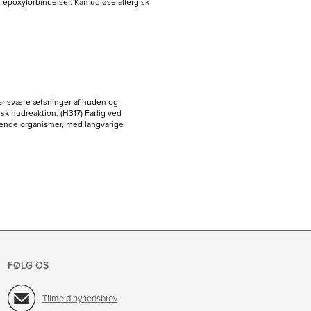
r epoxyforbindelser. Kan udløse allergisk
ger svære ætsninger af huden og
isk hudreaktion. (H317) Farlig ved
vende organismer, med langvarige
FØLG OS
Tilmeld nyhedsbrev