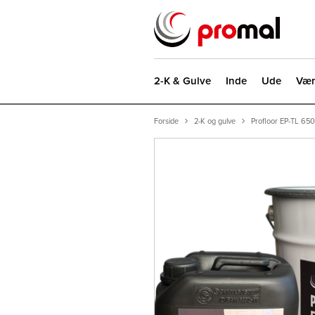
2-K & Gulve
Inde
Ude
Vær
Forside
2-K og gulve
Profloor EP-TL 650 