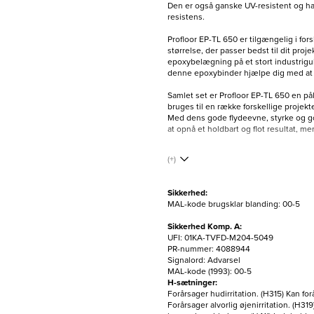
Den er også ganske UV-resistent og h
resistens.
Profloor EP-TL 650 er tilgængelig i for
størrelse, der passer bedst til dit pro
epoxybelægning på et stort industrigul
denne epoxybinder hjælpe dig med at op
Samlet set er Profloor EP-TL 650 en pål
bruges til en række forskellige projekte
Med dens gode flydeevne, styrke og g
at opnå et holdbart og flot resultat, me
EPD MD-26003-EN.
(+)
Vælg størrelse for at lægge i kurv
Sikkerhed:
MAL-kode brugsklar blanding: 00-5
Sikkerhed Komp. A:
UFI: 01KA-TVFD-M204-5049
PR-nummer: 4088944
Signalord: Advarsel
MAL-kode (1993): 00-5
H-sætninger:
Forårsager hudirritation. (H315) Kan for
Forårsager alvorlig øjenirritation. (H3