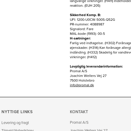
langvarige virkninger. (H411) Indeholde
reaktion. (EUH 205)
Sikkerhed Komp. B:
UFI: 1200-U0CW-500S-Q52G
PR-nummer: 4088987
Signalord: Fare
MAL-kode (1993): 00-5
H-sætninger:
Farlig ved indtagelse. (H302) Forårsa
øjenskader. (H314) Kan forårsage allerg
indånding. (H332) Skadelig for vandle
virkninger. (H412)
Lovpligtig leverandørinformation:
Promal A/S
Joachim Wellers Vej 27
7500 Holstebro
info@promal.dk
NYTTIGE LINKS
KONTAKT
Promal A/S
Levering og fragt
Tilmeld Nyhedsbrev
Joachim Wellers Vej 27