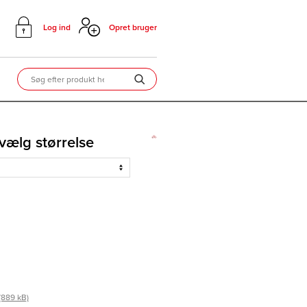
Log ind
Opret bruger
vælg størrelse
(889 kB)