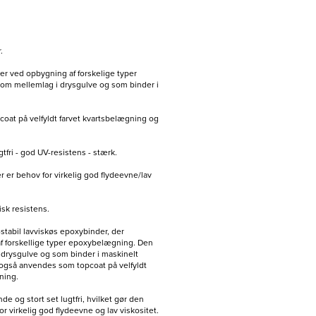
.
r ved opbygning af forskelige typer
m mellemlag i drysgulve og som binder i
at på velfyldt farvet kvartsbelægning og
ugtfri - god UV-resistens - stærk.
r er behov for virkelig god flydeevne/lav
sk resistens.
-stabil lavviskøs epoxybinder, der
 forskellige typer epoxybelægning. Den
drysgulve og som binder i maskinelt
også anvendes som topcoat på velfyldt
ning.
de og stort set lugtfri, hvilket gør den
for virkelig god flydeevne og lav viskositet.