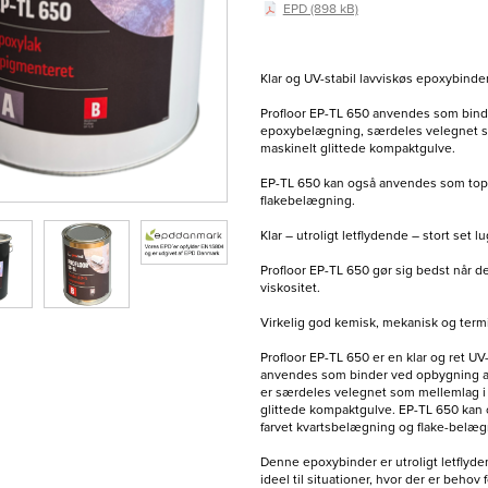
EPD (898 kB)
Klar og UV-stabil lavviskøs epoxybinder
Profloor EP-TL 650 anvendes som binde
epoxybelægning, særdeles velegnet so
maskinelt glittede kompaktgulve.
EP-TL 650 kan også anvendes som topco
flakebelægning.
Klar – utroligt letflydende – stort set l
Profloor EP-TL 650 gør sig bedst når de
viskositet.
Virkelig god kemisk, mekanisk og termi
Profloor EP-TL 650 er en klar og ret UV
anvendes som binder ved opbygning af
er særdeles velegnet som mellemlag i 
glittede kompaktgulve. EP-TL 650 kan 
farvet kvartsbelægning og flake-belæg
Denne epoxybinder er utroligt letflyden
ideel til situationer, hvor der er behov 