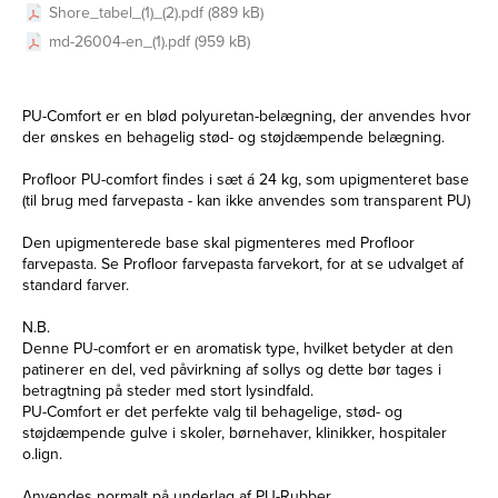
Shore_tabel_(1)_(2).pdf (889 kB)
md-26004-en_(1).pdf (959 kB)
PU-Comfort er en blød polyuretan-belægning, der anvendes hvor
der ønskes en behagelig stød- og støjdæmpende belægning.
Profloor PU-comfort findes i sæt á 24 kg, som upigmenteret base
(til brug med farvepasta - kan ikke anvendes som transparent PU)
Den upigmenterede base skal pigmenteres med Profloor
farvepasta. Se Profloor farvepasta farvekort, for at se udvalget af
standard farver.
N.B.
Denne PU-comfort er en aromatisk type, hvilket betyder at den
patinerer en del, ved påvirkning af sollys og dette bør tages i
betragtning på steder med stort lysindfald.
PU-Comfort er det perfekte valg til behagelige, stød- og
støjdæmpende gulve i skoler, børnehaver, klinikker, hospitaler
o.lign.
Anvendes normalt på underlag af
PU-Rubber.