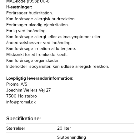
MAL-kode (1993): 00-6
H-sætninger:
Forårsager hudirritation.
Kan forårsage allergisk hudreaktion.
Forårsager alvorlig øjenirritation.
Farlig ved indånding.
Kan forårsage allergi- eller astmasymptomer eller
åndedrætsbesvær ved indånding.
Kan forårsage irritation af luftvejene.
Mistænkt for at fremkalde kræft.
Kan forårsage organskader.
Indeholder isocyanater. Kan udløse allergisk reaktion.
Lovpligtig leverandørinformation:
Promal A/S
Joachim Wellers Vej 27
7500 Holstebro
info@promal.dk
Specifikationer
Størrelser
20 liter
Slutbehandling